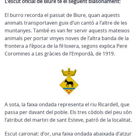
L’escut oficial de Biure té el següent blasonament:
El burro recorda el passat de Biure, quan aquests
animals transportaven guix d’un cantó a l’altre de les
muntanyes. També es van fer servir aquests mateixos
animals per portar vinyes noves de l’altra banda de la
frontera a l’època de la fil·loxera, segons explica Pere
Coromines a Les gràcies de l’Empordà, de 1919.
A sota, la faixa ondada representa el riu Ricardell, que
passa per davant del poble. Els tres còdols del peu són
l’atribut del martiri de sant Esteve, patró de la localitat.
Escut caironat: d’or, una faixa ondada abaixada d’atzur