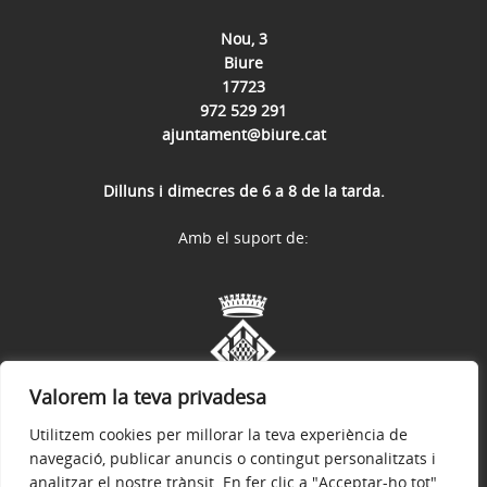
Nou, 3
Biure
17723
972 529 291
ajuntament@biure.cat
Dilluns i dimecres de 6 a 8 de la tarda.
Amb el suport de:
Valorem la teva privadesa
Utilitzem cookies per millorar la teva experiència de
navegació, publicar anuncis o contingut personalitzats i
analitzar el nostre trànsit. En fer clic a "Acceptar-ho tot",