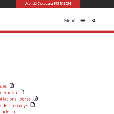
Atenció Ciutadana 972 529 291
Cerca
Menú
ques
 mecànica
·lacions i obres
r dels terrenys
jurídico-