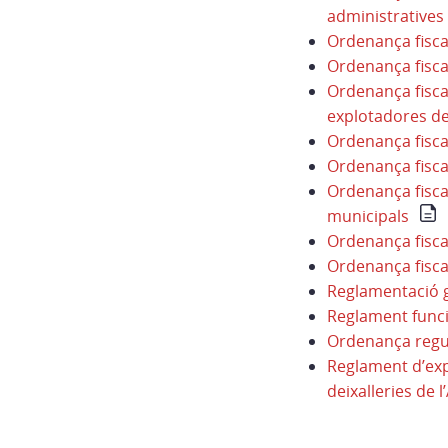
administratives
Ordenança fisca
Ordenança fisca
Ordenança fisca
explotadores de
Ordenança fiscal
Ordenança fisca
Ordenança fiscal
municipals
Ordenança fisca
Ordenança fisca
Reglamentació g
Reglament func
Ordenança regul
Reglament d’expl
deixalleries de 