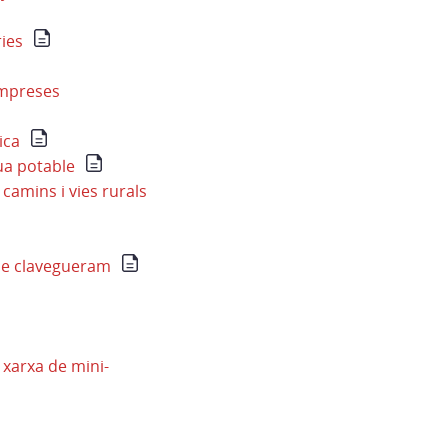
ries
empreses
ica
ua potable
camins i vies rurals
 de clavegueram
 xarxa de mini-