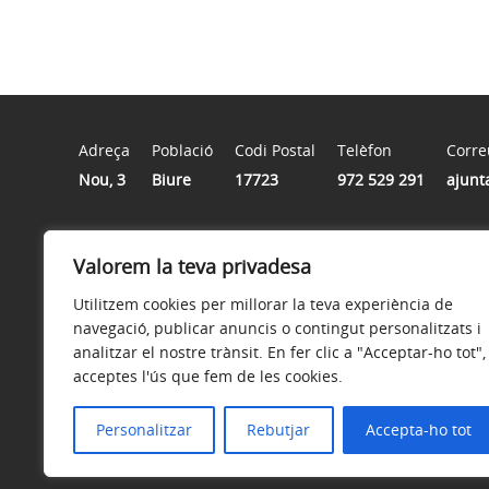
Adreça
Població
Codi Postal
Telèfon
Corre
Nou, 3
Biure
17723
972 529 291
ajunt
Horari
Valorem la teva privadesa
Dilluns i dimecres de 6 a 8 de la tarda.
Utilitzem cookies per millorar la teva experiència de
navegació, publicar anuncis o contingut personalitzats i
analitzar el nostre trànsit. En fer clic a "Acceptar-ho tot",
acceptes l'ús que fem de les cookies.
Avís legal
Política de privacitat
Accessibilitat
Personalitzar
Rebutjar
Accepta-ho tot