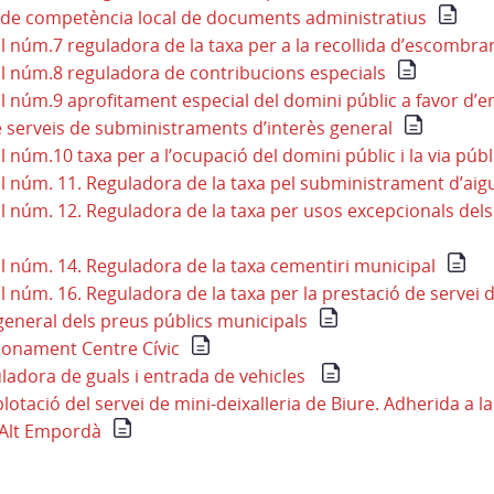
 de competència local de documents administratius
l núm.7 reguladora de la taxa per a la recollida d’escombra
l núm.8 reguladora de contribucions especials
l núm.9 aprofitament especial del domini públic a favor d’
 serveis de subministraments d’interès general
 núm.10 taxa per a l’ocupació del domini públic i la via públ
l núm. 11. Reguladora de la taxa pel subministrament d’aig
 núm. 12. Reguladora de la taxa per usos excepcionals dels 
l núm. 14. Reguladora de la taxa cementiri municipal
l núm. 16. Reguladora de la taxa per la prestació de servei
eneral dels preus públics municipals
ionament Centre Cívic
adora de guals i entrada de vehicles
otació del servei de mini-deixalleria de Biure. Adherida a la
l’Alt Empordà