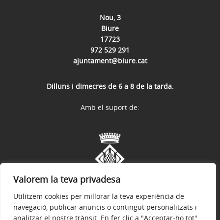
Nou, 3
Biure
17723
972 529 291
ajuntament@biure.cat
Dilluns i dimecres de 6 a 8 de la tarda.
Amb el suport de:
Valorem la teva privadesa
Utilitzem cookies per millorar la teva experiència de
navegació, publicar anuncis o contingut personalitzats i
analitzar el nostre trànsit. En fer clic a "Acceptar-ho tot",