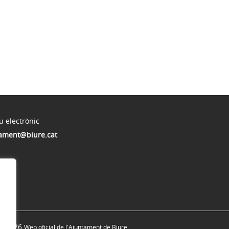
u electrònic
ament@biure.cat
© 2026
Web oficial de l'Ajuntament de Biure