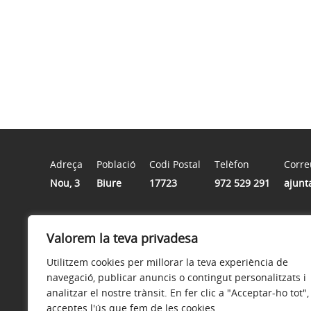
Adreça
Població
Codi Postal
Telèfon
Corre
Nou, 3
Biure
17723
972 529 291
ajunt
Horari
Valorem la teva privadesa
Dilluns i dimecres de 6 a 8 de la tarda.
Utilitzem cookies per millorar la teva experiència de
navegació, publicar anuncis o contingut personalitzats i
analitzar el nostre trànsit. En fer clic a "Acceptar-ho tot",
acceptes l'ús que fem de les cookies.
Avís legal
Política de privacitat
Accessibilitat